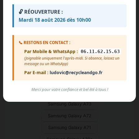
Samsung Galaxy S4 Mini
🔓 RÉOUVERTURE :
Mardi 18 août 2026 dès 10h00
Samsung Galaxy S4
Samsung Galaxy S3 Neo
📞 RESTONS EN CONTACT :
Samsung Galaxy S3 Mini
Par Mobile & WhatsApp :
06.11.62.15.63
Samsung Galaxy S3
Samsung Galaxy S2
(Joignable uniquement l'après-midi. Si absence, laissez un
message ou un WhatsApp)
Samsung Galaxy S
Samsung Galaxy A90
Par E-mail :
ludovic@recycleandgo.fr
Samsung Galaxy A80
Merci pour votre confiance et bel été à tous !
Samsung Galaxy A02 Core
Samsung Galaxy A73
Samsung Galaxy A72
Samsung Galaxy A71