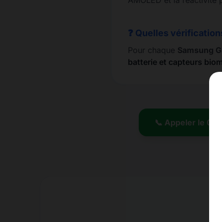
AMOLED et la réactivité p
❓ Quelles vérification
Pour chaque
Samsung Ga
batterie et capteurs bio
📞 Appeler le 01.