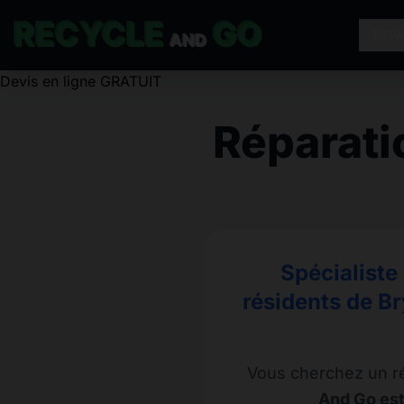
RECYCLE
GO
RÉP
AND
Réparat
Spécialiste
résidents de B
Vous cherchez un r
And Go est