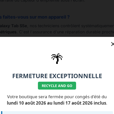
arfaite du capteur d'empreinte sous l'écran.
s faites-vous sur mon appareil ?
laxy Tab S5e
, nos techniciens contrôlent systématiquemen
métriques
. C'est l'assurance d'une réparation durable proc
🌴
77.99.07.92 / 06.11.62.15.63
💰 Nos tarifs réparati
FERMETURE EXCEPTIONNELLE
RECYCLE AND GO
Votre boutique sera fermée pour congés d'été du
lundi 10 août 2026 au lundi 17 août 2026 inclus
.
ILS NOUS FONT
CONFIANCE