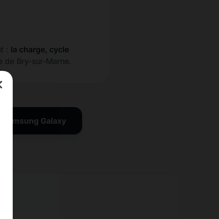
t :
la charge, cycle
he de Bry-sur-Marne.
×
on Samsung Galaxy