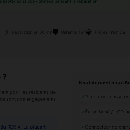
 protégeons vos données pendant la réparation
⚡
🛡️
💎
Réparation en 30 min
Garantie 1 an
Pièces Premium
 ?
Nos interventions à B
ment pour les résidents de
✔
Vitre arrière fissur
rence sont nos engagements
✔
Écran brisé / LCD n
u RER A. La plupart
✔
Connecteur de char