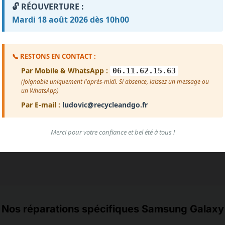
🔓 RÉOUVERTURE :
Mardi 18 août 2026 dès 10h00
Impossible de charger les avis pour le moment.
reur de chargement. Vérifiez que le fichier avis.txt est prése
📞 RESTONS EN CONTACT :
Voir plus d'avis
Par Mobile & WhatsApp :
06.11.62.15.63
(Joignable uniquement l'après-midi. Si absence, laissez un message ou
un WhatsApp)
Par E-mail :
ludovic@recycleandgo.fr
Merci pour votre confiance et bel été à tous !
Nos réparations spécifiques Samsung Galaxy