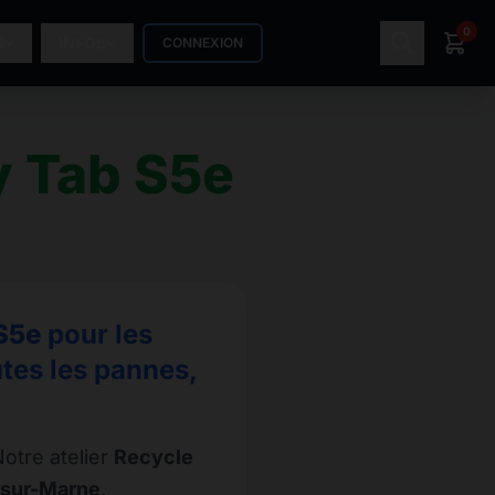
0
S
INFOS
CONNEXION
 Tab S5e
S5e
pour les
tes les pannes,
otre atelier
Recycle
-sur-Marne
.