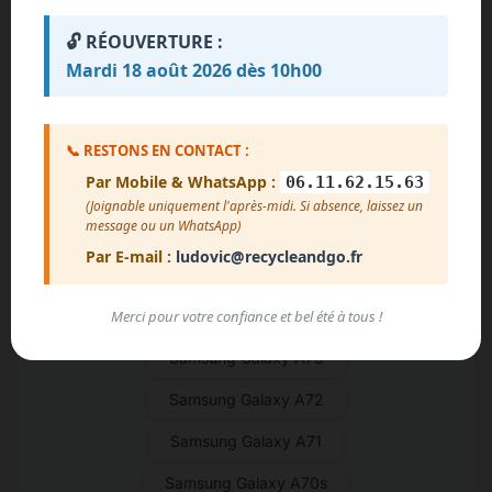
Samsung Galaxy S4 Mini
🔓 RÉOUVERTURE :
Samsung Galaxy S4
Mardi 18 août 2026 dès 10h00
Samsung Galaxy S3 Neo
Samsung Galaxy S3 Mini
📞 RESTONS EN CONTACT :
Par Mobile & WhatsApp :
06.11.62.15.63
Samsung Galaxy S3
Samsung Galaxy S2
(Joignable uniquement l'après-midi. Si absence, laissez un
message ou un WhatsApp)
Samsung Galaxy S
Samsung Galaxy A90
Par E-mail :
ludovic@recycleandgo.fr
Samsung Galaxy A80
Merci pour votre confiance et bel été à tous !
Samsung Galaxy A02 Core
Samsung Galaxy A73
Samsung Galaxy A72
Samsung Galaxy A71
Samsung Galaxy A70s