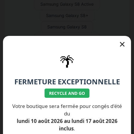
Samsung Galaxy S8 Active
Samsung Galaxy S8+
Samsung Galaxy S8
Samsung Galaxy S7 Active
×
Samsung Galaxy S7 Edge
🌴
Samsung Galaxy S7
Samsung Galaxy S6 Active
FERMETURE EXCEPTIONNELLE
Samsung Galaxy S6 Edge+
RECYCLE AND GO
Samsung Galaxy S6 Edge
Votre boutique sera fermée pour congés d'été
Samsung Galaxy S6
du
Samsung Galaxy S5 Neo
lundi 10 août 2026 au lundi 17 août 2026
inclus
.
Samsung Galaxy S5 Active