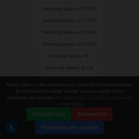
Samsung Galaxy J7 (2018)
Samsung Galaxy J7 (2017)
Samsung Galaxy J7 (2016)
Samsung Galaxy J7 (2015)
Samsung Galaxy J6+
Samsung Galaxy J5 Pro
Samsung Galaxy J5 Prime (2017)
Nous utilisons des cookies pour améliorer votre expérience.
En continuant à visiter ce site, vous acceptez notre
Samsung Galaxy J5 Prime
utilisation des cookies.
En savoir plus sur notre politique de
Samsung Galaxy J5 (2017)
confidentialité.
Accepter tout
Refuser tout
Samsung Galaxy J5 (2016)
♿
Samsung Galaxy J5 (2015)
Paramètres des cookies
Samsung Galaxy J4 Core