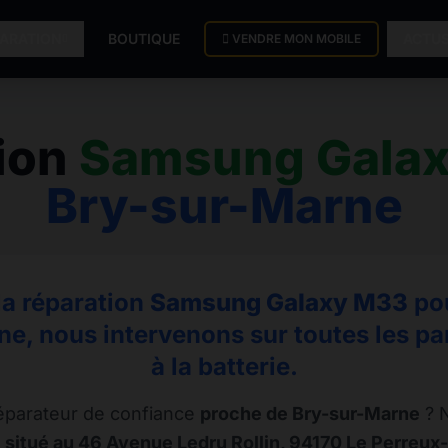
PARATION
BOUTIQUE
ACTU
VENDRE MON MOBILE
ion
Samsung Gala
Bry-sur-Marne
la réparation
Samsung Galaxy M33
pou
e, nous intervenons sur toutes les pa
à la batterie.
éparateur de confiance
proche de Bry-sur-Marne
? N
 situé au 46 Avenue Ledru Rollin, 94170 Le Perreux