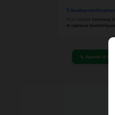
❓ Quelles vérification
Pour chaque
Samsung G
et capteurs biométrique
📞 Appeler le 01.