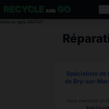
RECYCLE
GO
RÉ
AND
Réparat
Spécialiste de 
de Bry-sur-Marn
Vous cherchez un r
And Go est