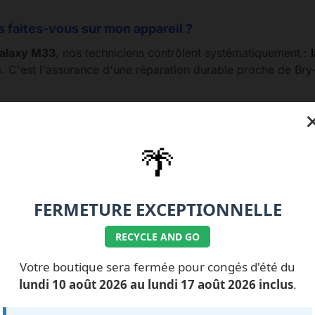
s faites-vous sur mon appareil ?
alaxy M33
, nos techniciens contrôlent systématiquement :
s
. C'est l'assurance d'une réparation durable proche de Bry
🌴
77.99.07.92 / 06.11.62.15.63
💰 Nos tarifs réparati
FERMETURE EXCEPTIONNELLE
RECYCLE AND GO
Votre boutique sera fermée pour congés d'été du
ILS NOUS FONT
CONFIANCE
lundi 10 août 2026 au lundi 17 août 2026 inclus
.