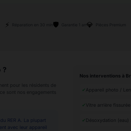
⚡
🛡️
💎
Réparation en 30 min
Garantie 1 an
Pièces Premium
 ?
Nos interventions à B
ment pour les résidents de
✔
Appareil photo / Le
rence sont nos engagements
✔
Vitre arrière fissur
u RER A. La plupart
✔
Désoxydation (eau)
ent avec leur appareil