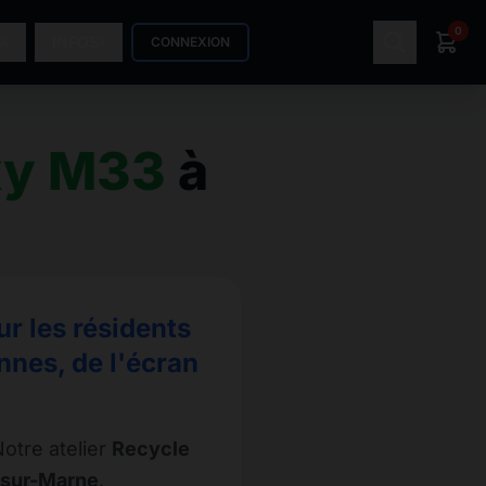
0
S
INFOS
CONNEXION
xy M33
à
r les résidents
nnes, de l'écran
otre atelier
Recycle
-sur-Marne
.