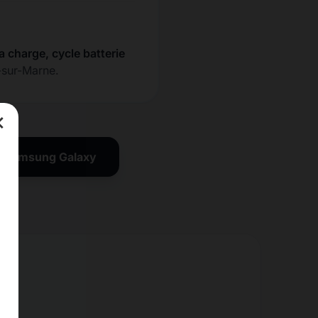
la charge, cycle batterie
-sur-Marne.
×
on Samsung Galaxy