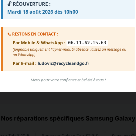
🔓 RÉOUVERTURE :
Impossible de charger les avis pour le moment.
Mardi 18 août 2026 dès 10h00
reur de chargement. Vérifiez que le fichier avis.txt est prése
Voir plus d'avis
📞 RESTONS EN CONTACT :
Par Mobile & WhatsApp :
06.11.62.15.63
(Joignable uniquement l'après-midi. Si absence, laissez un message ou
un WhatsApp)
Par E-mail :
ludovic@recycleandgo.fr
Merci pour votre confiance et bel été à tous !
Nos réparations spécifiques Samsung Galaxy
axy Tab S 10.5
Samsung Galaxy Tab S2 8.0
Samsung Ga