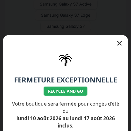
Samsung Galaxy S7 Active
Samsung Galaxy S7 Edge
Samsung Galaxy S7
Samsung Galaxy S6 Active
×
Samsung Galaxy S6 Edge+
🌴
Samsung Galaxy S6 Edge
Samsung Galaxy S6
FERMETURE EXCEPTIONNELLE
Samsung Galaxy S5 Neo
RECYCLE AND GO
Samsung Galaxy S5 Active
Votre boutique sera fermée pour congés d'été
Samsung Galaxy S5 Mini
du
Samsung Galaxy S5
lundi 10 août 2026 au lundi 17 août 2026
inclus
.
Samsung Galaxy S4 Active