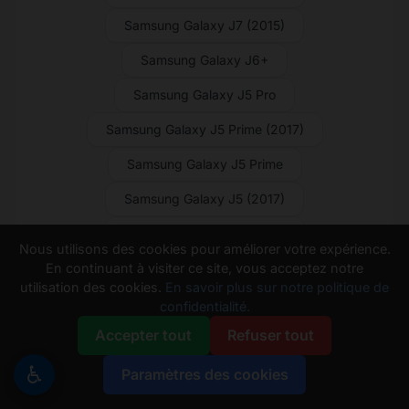
Samsung Galaxy J7 (2015)
Samsung Galaxy J6+
Samsung Galaxy J5 Pro
Samsung Galaxy J5 Prime (2017)
Samsung Galaxy J5 Prime
Samsung Galaxy J5 (2017)
Samsung Galaxy J5 (2016)
Nous utilisons des cookies pour améliorer votre expérience.
En continuant à visiter ce site, vous acceptez notre
Samsung Galaxy J5 (2015)
utilisation des cookies.
En savoir plus sur notre politique de
Samsung Galaxy J4 Core
confidentialité.
Accepter tout
Refuser tout
Samsung Galaxy J4+
♿
Samsung Galaxy J3 V (2018)
Paramètres des cookies
Samsung Galaxy J3 V