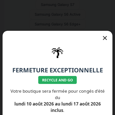
Samsung Galaxy S7
Samsung Galaxy S6 Active
Samsung Galaxy S6 Edge+
Samsung Galaxy S6 Edge
×
Samsung Galaxy S6
🌴
Samsung Galaxy S5 Neo
Samsung Galaxy S5 Active
FERMETURE EXCEPTIONNELLE
Samsung Galaxy S5 Mini
RECYCLE AND GO
Samsung Galaxy S5
Votre boutique sera fermée pour congés d'été
Samsung Galaxy S4 Active
du
Samsung Galaxy S4 Mini
lundi 10 août 2026 au lundi 17 août 2026
inclus
.
Samsung Galaxy S4