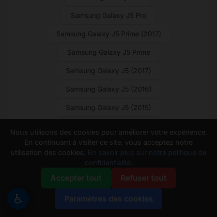
Samsung Galaxy J5 Pro
Samsung Galaxy J5 Prime (2017)
Samsung Galaxy J5 Prime
Samsung Galaxy J5 (2017)
Samsung Galaxy J5 (2016)
Samsung Galaxy J5 (2015)
Samsung Galaxy J4 Core
Nous utilisons des cookies pour améliorer votre expérience.
En continuant à visiter ce site, vous acceptez notre
Samsung Galaxy J4+
utilisation des cookies.
En savoir plus sur notre politique de
confidentialité.
Samsung Galaxy J3 V (2018)
Accepter tout
Refuser tout
Samsung Galaxy J3 V
♿
Paramètres des cookies
Samsung Galaxy J3 Pro (2017)