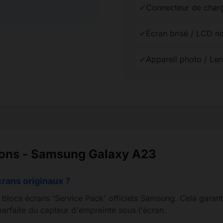
✔
Connecteur de char
✔
Écran brisé / LCD n
✔
Appareil photo / Le
ions - Samsung Galaxy A23
crans originaux ?
s blocs écrans 'Service Pack' officiels Samsung. Cela garant
arfaite du capteur d'empreinte sous l'écran.