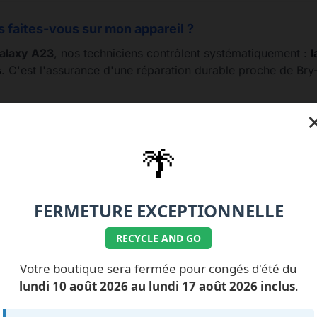
s faites-vous sur mon appareil ?
alaxy A23
, nos techniciens contrôlent systématiquement :
l
s
. C'est l'assurance d'une réparation durable proche de Bry
🌴
77.99.07.92 / 06.11.62.15.63
💰 Nos tarifs réparati
FERMETURE EXCEPTIONNELLE
RECYCLE AND GO
Votre boutique sera fermée pour congés d'été du
ILS NOUS FONT
CONFIANCE
lundi 10 août 2026 au lundi 17 août 2026 inclus
.