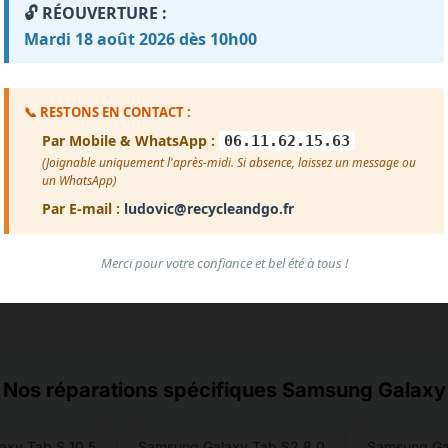
🔓 RÉOUVERTURE :
Impossible de charger les avis pour le moment.
Mardi 18 août 2026 dès 10h00
reur de chargement. Vérifiez que le fichier avis.txt est prése
Voir plus d'avis
📞 RESTONS EN CONTACT :
Par Mobile & WhatsApp :
06.11.62.15.63
(Joignable uniquement l'après-midi. Si absence, laissez un message ou
un WhatsApp)
Par E-mail :
ludovic@recycleandgo.fr
Merci pour votre confiance et bel été à tous !
Nos réparations spécifiques Samsung Galaxy
axy Tab S 10.5
Samsung Galaxy Tab S2 8.0
Samsung Ga