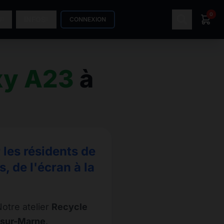
0
S
INFOS
CONNEXION
xy A23
à
les résidents de
 de l'écran à la
otre atelier
Recycle
-sur-Marne
.