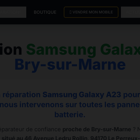
PARATION
BOUTIQUE
ACTU
VENDRE MON MOBILE
tion
Samsung Gala
Bry-sur-Marne
a réparation
Samsung Galaxy A23
pour 
nous intervenons sur toutes les pannes,
batterie.
éparateur de confiance
proche de Bry-sur-Marne
? N
 situé au 46 Avenue Ledru Rollin, 94170 Le Perreux