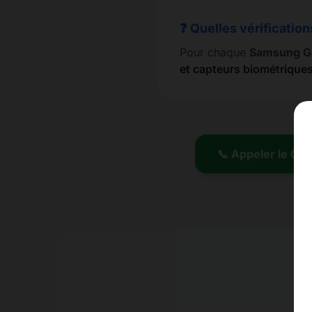
❓ Quelles vérification
Pour chaque
Samsung G
et capteurs biométrique
📞 Appeler le 01.