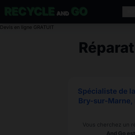
RECYCLE
GO
RÉ
AND
Répara
Spécialiste de l
Bry-sur-Marne, 
Vous cherchez un r
And Go est