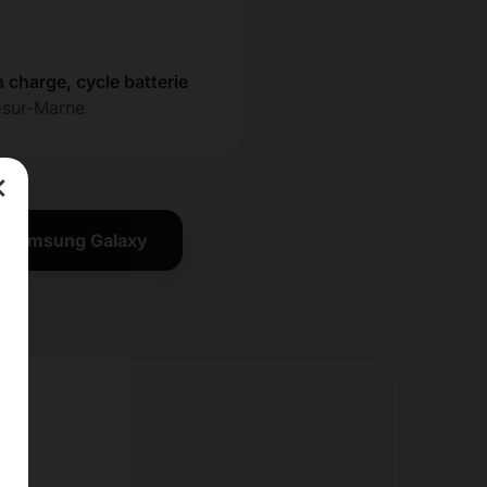
a charge, cycle batterie
-sur-Marne.
×
on Samsung Galaxy