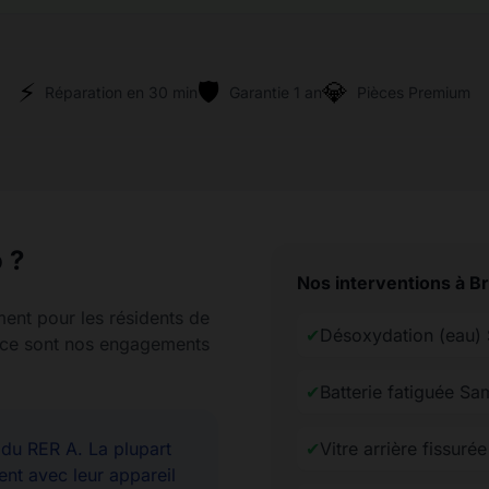
⚡
🛡️
💎
Réparation en 30 min
Garantie 1 an
Pièces Premium
 ?
Nos interventions à B
ment pour les résidents de
✔
Désoxydation (eau)
rence sont nos engagements
✔
Batterie fatiguée S
u RER A. La plupart
✔
Vitre arrière fissur
ent avec leur appareil