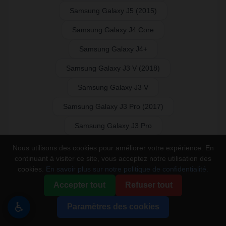
Samsung Galaxy J5 (2015)
Samsung Galaxy J4 Core
Samsung Galaxy J4+
Samsung Galaxy J3 V (2018)
Samsung Galaxy J3 V
Samsung Galaxy J3 Pro (2017)
Samsung Galaxy J3 Pro
Samsung Galaxy J3 Prime
Nous utilisons des cookies pour améliorer votre expérience. En
continuant à visiter ce site, vous acceptez notre utilisation des
Samsung Galaxy J3 (2018)
cookies.
En savoir plus sur notre politique de confidentialité.
Samsung Galaxy J3 (2017)
Accepter tout
Refuser tout
Samsung Galaxy J2 Pro
♿
Paramètres des cookies
Samsung Galaxy J2 Core (2020)