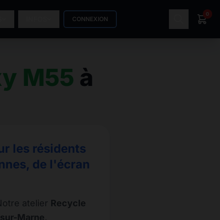
0
S
INFOS
CONNEXION
xy M55
à
r les résidents
nnes, de l'écran
otre atelier
Recycle
-sur-Marne
.