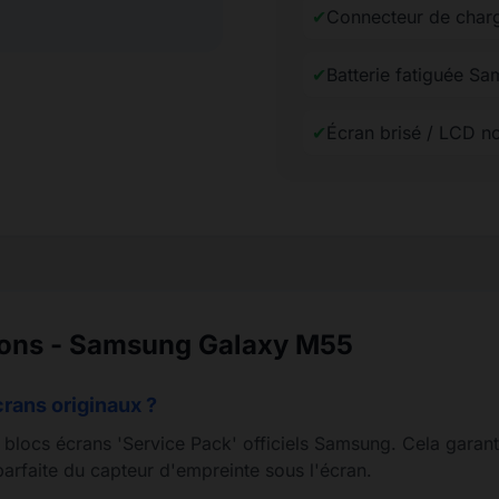
✔
Connecteur de char
✔
Batterie fatiguée S
✔
Écran brisé / LCD n
tions - Samsung Galaxy M55
crans originaux ?
s blocs écrans 'Service Pack' officiels Samsung. Cela garant
arfaite du capteur d'empreinte sous l'écran.