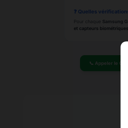
❓ Quelles vérification
Pour chaque
Samsung G
et capteurs biométrique
📞 Appeler le 01.