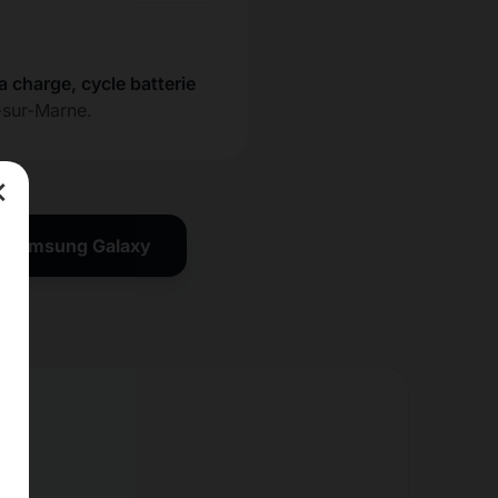
la charge, cycle batterie
-sur-Marne.
×
on Samsung Galaxy