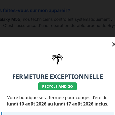
s faites-vous sur mon appareil ?
alaxy M55
, nos techniciens contrôlent systématiquement :
s
. C'est l'assurance d'une réparation durable proche de Bry
🌴
77.99.07.92 / 06.11.62.15.63
💰 Nos tarifs réparati
FERMETURE EXCEPTIONNELLE
RECYCLE AND GO
Votre boutique sera fermée pour congés d'été du
ILS NOUS FONT
CONFIANCE
lundi 10 août 2026 au lundi 17 août 2026 inclus
.