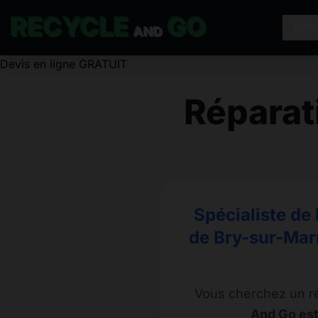
RECYCLE
GO
RÉP
AND
Réparat
Spécialiste de 
de Bry-sur-Marn
Vous cherchez un r
And Go est