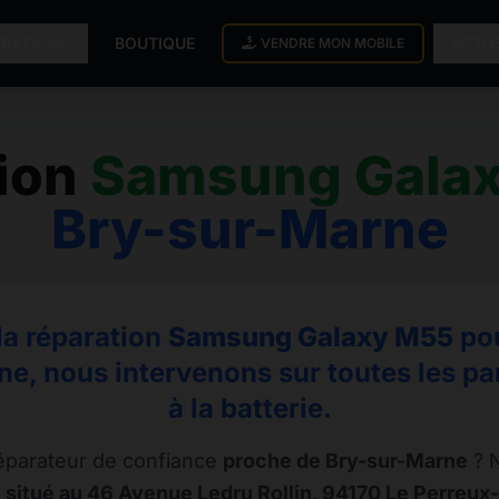
ARATION
BOUTIQUE
ACTU
VENDRE MON MOBILE
ion
Samsung Gala
Bry-sur-Marne
la réparation
Samsung Galaxy M55
pou
e, nous intervenons sur toutes les pa
à la batterie.
éparateur de confiance
proche de Bry-sur-Marne
? N
 situé au 46 Avenue Ledru Rollin, 94170 Le Perreux