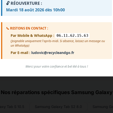
🔓 RÉOUVERTURE :
ment des avis...
Mardi 18 août 2026 dès 10h00
Voir plus d'avis
📞 RESTONS EN CONTACT :
Par Mobile & WhatsApp :
06.11.62.15.63
(Joignable uniquement l'après-midi. Si absence, laissez un message ou
un WhatsApp)
Par E-mail :
ludovic@recycleandgo.fr
Merci pour votre confiance et bel été à tous !
Nos réparations spécifiques Samsung Galaxy
axy Tab S 10.5
Samsung Galaxy Tab S2 8.0
Samsung Ga