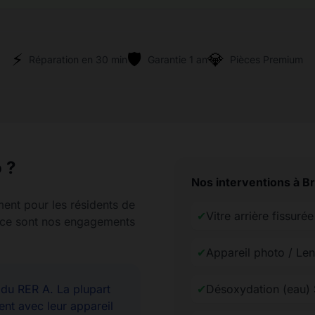
⚡
🛡️
💎
Réparation en 30 min
Garantie 1 an
Pièces Premium
 ?
Nos interventions à B
ment pour les résidents de
✔
Vitre arrière fissur
rence sont nos engagements
✔
Appareil photo / Le
u RER A. La plupart
✔
Désoxydation (eau)
ent avec leur appareil