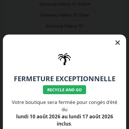
Samsung Galaxy S7 Active
Samsung Galaxy S7 Edge
Samsung Galaxy S7
Samsung Galaxy S6 Active
×
Samsung Galaxy S6 Edge+
🌴
Samsung Galaxy S6 Edge
Samsung Galaxy S6
FERMETURE EXCEPTIONNELLE
Samsung Galaxy S5 Neo
RECYCLE AND GO
Samsung Galaxy S5 Active
Votre boutique sera fermée pour congés d'été
Samsung Galaxy S5 Mini
du
Samsung Galaxy S5
lundi 10 août 2026 au lundi 17 août 2026
inclus
.
Samsung Galaxy S4 Active