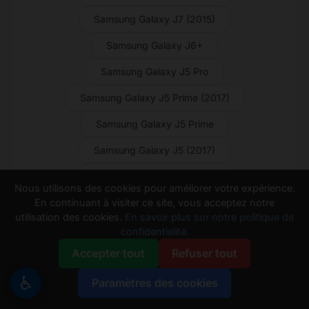
Samsung Galaxy J7 (2015)
Samsung Galaxy J6+
Samsung Galaxy J5 Pro
Samsung Galaxy J5 Prime (2017)
Samsung Galaxy J5 Prime
Samsung Galaxy J5 (2017)
Samsung Galaxy J5 (2016)
Nous utilisons des cookies pour améliorer votre expérience.
En continuant à visiter ce site, vous acceptez notre
Samsung Galaxy J5 (2015)
utilisation des cookies.
En savoir plus sur notre politique de
Samsung Galaxy J4 Core
confidentialité.
Accepter tout
Refuser tout
Samsung Galaxy J4+
♿
Samsung Galaxy J3 V (2018)
Paramètres des cookies
Samsung Galaxy J3 V