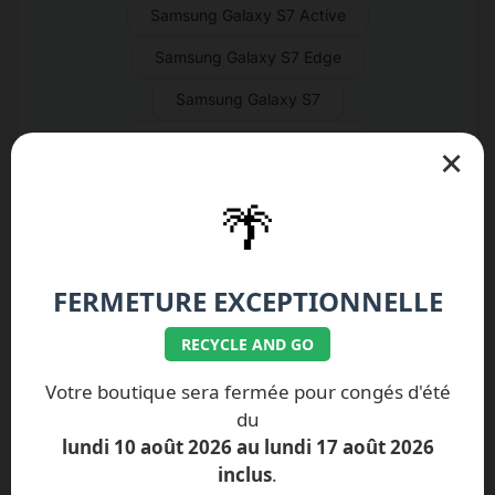
Samsung Galaxy S7 Active
Samsung Galaxy S7 Edge
Samsung Galaxy S7
Samsung Galaxy S6 Active
×
Samsung Galaxy S6 Edge+
🌴
Samsung Galaxy S6 Edge
Samsung Galaxy S6
FERMETURE EXCEPTIONNELLE
Samsung Galaxy S5 Neo
RECYCLE AND GO
Samsung Galaxy S5 Active
Votre boutique sera fermée pour congés d'été
Samsung Galaxy S5 Mini
du
Samsung Galaxy S5
lundi 10 août 2026 au lundi 17 août 2026
inclus
.
Samsung Galaxy S4 Active