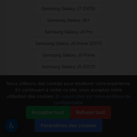
Samsung Galaxy J7 (2015)
Samsung Galaxy J6+
Samsung Galaxy J5 Pro
Samsung Galaxy J5 Prime (2017)
Samsung Galaxy J5 Prime
Samsung Galaxy J5 (2017)
Samsung Galaxy J5 (2016)
Nous utilisons des cookies pour améliorer votre expérience.
En continuant à visiter ce site, vous acceptez notre
Samsung Galaxy J5 (2015)
utilisation des cookies.
En savoir plus sur notre politique de
Samsung Galaxy J4 Core
confidentialité.
Accepter tout
Refuser tout
Samsung Galaxy J4+
♿
Samsung Galaxy J3 V (2018)
Paramètres des cookies
Samsung Galaxy J3 V